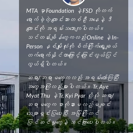
MTA မှာ Foundation နဲ့ FSD ကိုတက်
ရောက်ခဲ့တဲ့ ကျောင်းသားတစ်ဦးအနေနဲ့ ဒီ
ကျောင်းကို အရမ်းသဘောကျပါတယ်။
သင်တန်းချိန်တွေကလည်း Online နဲ့ In-
Person နှစ်မျိုးလုံးကို စိတ်ကြိုက်ရွေးချယ်
တက်ရောက်နိုင်တာကြောင့် ပြောင်းလွယ်ပြင်
လွယ်ရှိပါတယ်။
ဆရာ/ဆရာမတွေကလည်း အရမ်းတော်ကြပြီး
အတွေ့အကြုံလည်းများပါတယ်။ Tr. Aye
Myat Thu နဲ့ Tr. Kyi Pyar တို့လို ဆရာ/
ဆရာမတွေက စာကိုနားမလည်မချင်း
သေချာရှင်းပြပေးပြီး အမြဲကြိုတင်
ပြင်ဆင်မှုတွေနဲ့ သင်ကြားပေးပါတယ်။