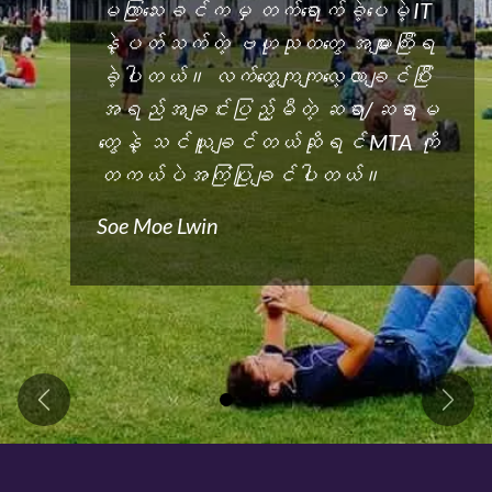
မကြာသေးခင်ကမှ တက်ရောက်ခဲ့ပေမဲ့ IT
နဲ့ပတ်သက်တဲ့ ဗဟုသုတတွေ အများကြီးရ
ခဲ့ပါတယ်။ လက်တွေ့ကျကျလေ့လာချင်ပြီး
အရည်အချင်းပြည့်မီတဲ့ ဆရာ/ဆရာမ
တွေနဲ့ သင်ယူချင်တယ်ဆိုရင် MTA ကို
တကယ်ပဲအကြံပြုချင်ပါတယ်။
Soe Moe Lwin
Previous
Next